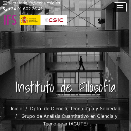
secretaria.ifs@cchs.csic.es
Menu
Pasar
Togg
+34 91 602 26 41
top
al
left
contenido
ifs
principal
Instituto de Filosofía
Inicio
Dpto. de Ciencia, Tecnología y Sociedad
Grupo de Análisis Cuantitativo en Ciencia y
Tecnología (ACUTE)