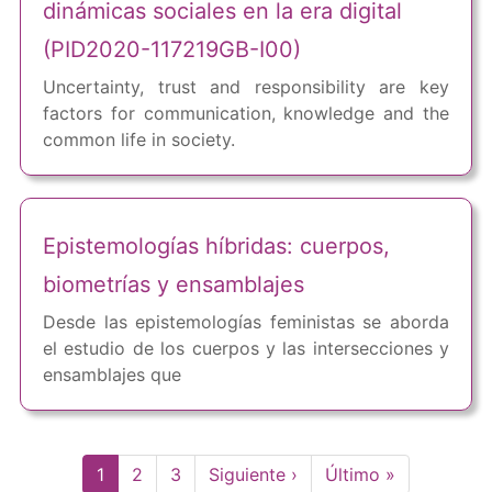
dinámicas sociales en la era digital
(PID2020-117219GB-I00)
Uncertainty, trust and responsibility are key
factors for communication, knowledge and the
common life in society.
Epistemologías híbridas: cuerpos,
biometrías y ensamblajes
Desde las epistemologías feministas se aborda
el estudio de los cuerpos y las intersecciones y
ensamblajes que
Paginación
Página
1
Page
2
Page
3
Siguiente
Siguiente ›
Última
Último »