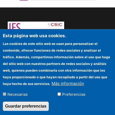
actual
página
página
Esta página web usa cookies.
¡Atrévete a pensar! Sapere aude
Las cookies de este sitio web se usan para personalizar el
contenido, ofrecer funciones de redes sociales y analizar el
IFS
tráfico. Además, compartimos información sobre el uso que haga
del sitio web con nuestros partners de redes sociales y análisis
Sede electrónica CSIC
web, quienes pueden combinarla con otra información que les
Organismos financiadores
haya proporcionado o que hayan recopilado a partir del uso que
Más información
haya hecho de sus servicios.
Cómo llegar
Necesarias
Preferencias
Información para proveedores
Guardar preferencias