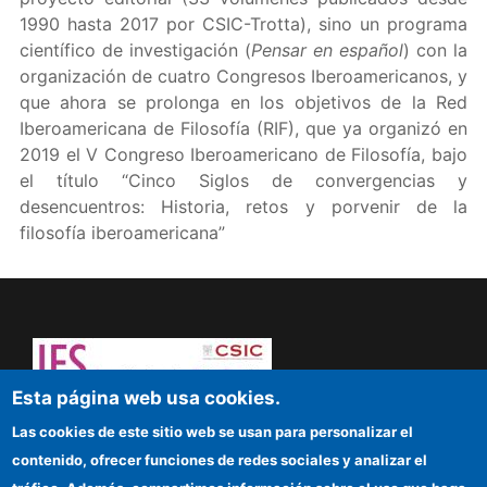
1990 hasta 2017 por CSIC-Trotta), sino un programa
científico de investigación (
Pensar en español
) con la
organización de cuatro Congresos Iberoamericanos, y
que ahora se prolonga en los objetivos de la Red
Iberoamericana de Filosofía (RIF), que ya organizó en
2019 el V Congreso Iberoamericano de Filosofía, bajo
el título “Cinco Siglos de convergencias y
desencuentros: Historia, retos y porvenir de la
filosofía iberoamericana”
Esta página web usa cookies.
¡Atrévete a pensar! Sapere aude
Las cookies de este sitio web se usan para personalizar el
contenido, ofrecer funciones de redes sociales y analizar el
IFS