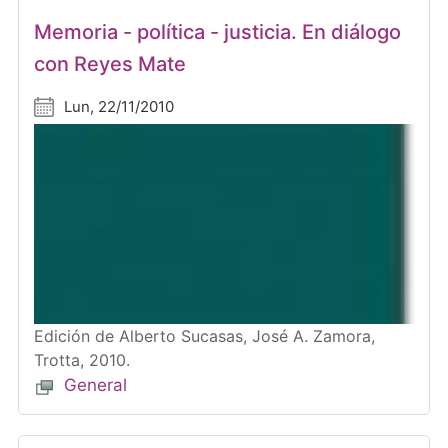
Memoria - política - justicia. En diálogo
con Reyes Mate
Lun, 22/11/2010
Edición de Alberto Sucasas, José A. Zamora,
Trotta, 2010.
General