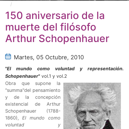
150 aniversario de la muerte del filósofo Arthur
Schopenhauer
150 aniversario de la
muerte del filósofo
Arthur Schopenhauer
Martes, 05 Octubre, 2010
"
El mundo como voluntad y representación.
Schopenhauer
"
vol.1 y vol.2
Obra que supone la
"summa"del pensamiento
y de la concepción
existencial de Arthur
Schopenhauer (1788-
1860),
El mundo como
voluntad y