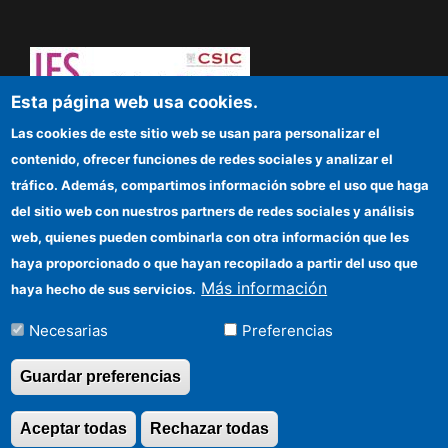
Esta página web usa cookies.
¡Atrévete a pensar! Sapere aude
Las cookies de este sitio web se usan para personalizar el
contenido, ofrecer funciones de redes sociales y analizar el
IFS
tráfico. Además, compartimos información sobre el uso que haga
del sitio web con nuestros partners de redes sociales y análisis
Sede electrónica CSIC
web, quienes pueden combinarla con otra información que les
Organismos financiadores
haya proporcionado o que hayan recopilado a partir del uso que
Más información
haya hecho de sus servicios.
Cómo llegar
Necesarias
Preferencias
Información para proveedores
Guardar preferencias
©Copyright 2026 Todos los derechos
Aceptar todas
Rechazar todas
Revocar consentimi
reservados