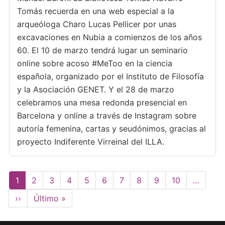
Tomás recuerda en una web especial a la
arqueóloga Charo Lucas Pellicer por unas
excavaciones en Nubia a comienzos de los años
60. El 10 de marzo tendrá lugar un seminario
online sobre acoso #MeToo en la ciencia
española, organizado por el Instituto de Filosofía
y la Asociación GENET. Y el 28 de marzo
celebramos una mesa redonda presencial en
Barcelona y online a través de Instagram sobre
autoría femenina, cartas y seudónimos, gracias al
proyecto Indiferente Virreinal del ILLA.
Paginación
Página
1
Page
2
Page
3
Page
4
Page
5
Page
6
Page
7
Page
8
Page
9
Page
10
…
actual
Siguiente
››
Última
Último »
página
página