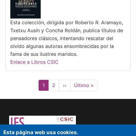
Esta colección, dirigida por Roberto R. Aramayo,
Txetxu Ausín y Concha Roldán, publica títulos de
pensadores clásicos, intentando rescatar del
olvido algunas autoras ensombrecidas por la
fama de sus ilustres maridos.
Enlace a Libros CSIC
Paginación
Página
1
Page
2
Siguiente
››
Última
Último »
actual
página
página
Esta página web usa cookies.