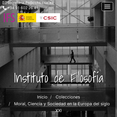
secretaria.ifs@cchs.csic.es
Menu
Pasar
Togg
+34 91 602 26 41
top
al
left
contenido
ifs
principal
Instituto de Filosofía
Inicio
Colecciones
Moral, Ciencia y Sociedad en la Europa del siglo
XXI