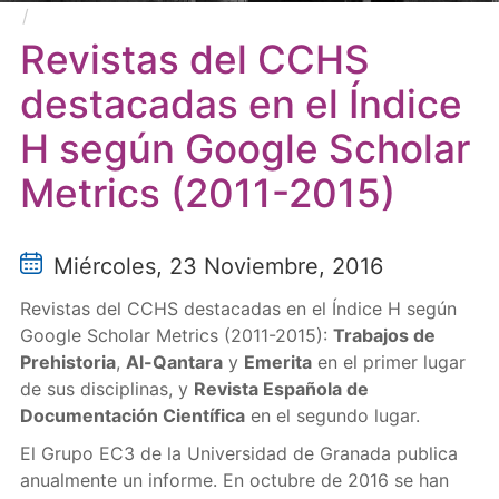
Revistas del CCHS destacadas en el Índice H según
Google Scholar Metrics (2011-2015)
Revistas del CCHS
destacadas en el Índice
H según Google Scholar
Metrics (2011-2015)
Miércoles, 23 Noviembre, 2016
Revistas del CCHS destacadas en el Índice H según
Google Scholar Metrics (2011-2015):
Trabajos de
Prehistoria
,
Al-Qantara
y
Emerita
en el primer lugar
de sus disciplinas, y
Revista Española de
Documentación Científica
en el segundo lugar.
El Grupo EC3 de la Universidad de Granada publica
anualmente un informe. En octubre de 2016 se han