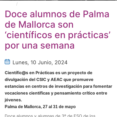
Doce alumnos de Palma de Mallorca son
‘científicos en prácticas’ por una semana
Doce alumnos de Palma
de Mallorca son
‘científicos en prácticas’
por una semana
Lunes, 10 Junio, 2024
Científic@s en Prácticas es un proyecto de
divulgación del CSIC y AEAC que promueve
estancias en centros de investigación para fomentar
vocaciones científicas y pensamiento crítico entre
jóvenes.
Palma de Mallorca, 27 al 31 de mayo
Doce alumnos y alumnas de 3º de ESO de los