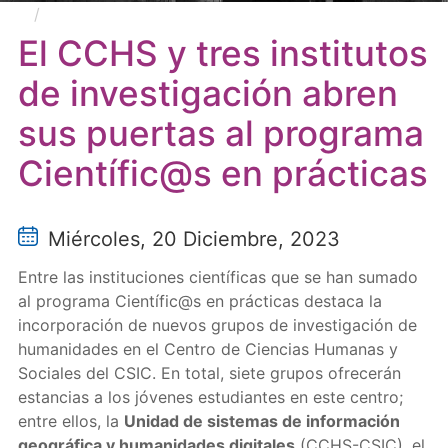
El CCHS y tres institutos de investigación abren
sus puertas al programa Científic@s en prácticas
El CCHS y tres institutos
de investigación abren
sus puertas al programa
Científic@s en prácticas
Miércoles, 20 Diciembre, 2023
Entre las instituciones científicas que se han sumado
al programa Científic@s en prácticas destaca la
incorporación de nuevos grupos de investigación de
humanidades en el Centro de Ciencias Humanas y
Sociales del CSIC. En total, siete grupos ofrecerán
estancias a los jóvenes estudiantes en este centro;
entre ellos, la
Unidad de sistemas de información
geográfica y humanidades digitales
(CCHS-CSIC), el