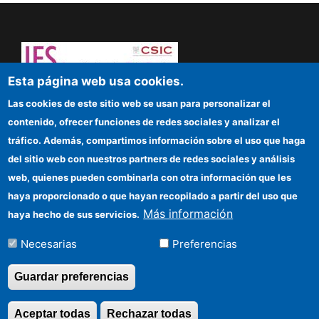
Esta página web usa cookies.
¡Atrévete a pensar! Sapere aude
Las cookies de este sitio web se usan para personalizar el
contenido, ofrecer funciones de redes sociales y analizar el
IFS
tráfico. Además, compartimos información sobre el uso que haga
del sitio web con nuestros partners de redes sociales y análisis
Sede electrónica CSIC
web, quienes pueden combinarla con otra información que les
Organismos financiadores
haya proporcionado o que hayan recopilado a partir del uso que
Más información
haya hecho de sus servicios.
Cómo llegar
Necesarias
Preferencias
Información para proveedores
Guardar preferencias
©Copyright 2026 Todos los derechos
Aceptar todas
Rechazar todas
Revocar consentimi