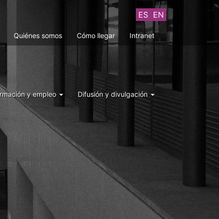
ES
EN
Quiénes somos
Cómo llegar
Intranet
rmación y empleo
Difusión y divulgación