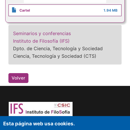
Cartel
1.94 MB
Seminarios y conferencias
Instituto de Filosofía (IFS)
Dpto. de Ciencia, Tecnología y Sociedad
Ciencia, Tecnología y Sociedad (CTS)
Volver
¡Atrévete a pensar! Sapere aude
Esta página web usa cookies.