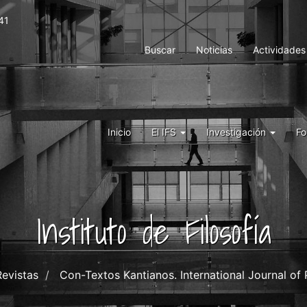
41
Menu
Buscar
Noticias
Actividades
top
right
ifs
Menu
Inicio
El IFS
Investigación
Fo
IFS
Instituto de Filosofía
Revistas
Con-Textos Kantianos. International Journal of