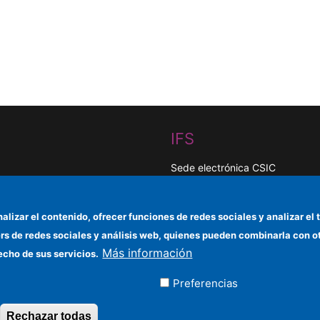
IFS
Sede electrónica CSIC
Organismos financiadores
nalizar el contenido, ofrecer funciones de redes sociales y analizar 
Cómo llegar
ers de redes sociales y análisis web, quienes pueden combinarla con 
Más información
Información para proveedores
echo de sus servicios.
Preferencias
ados
Rechazar todas
Revocar consentimiento