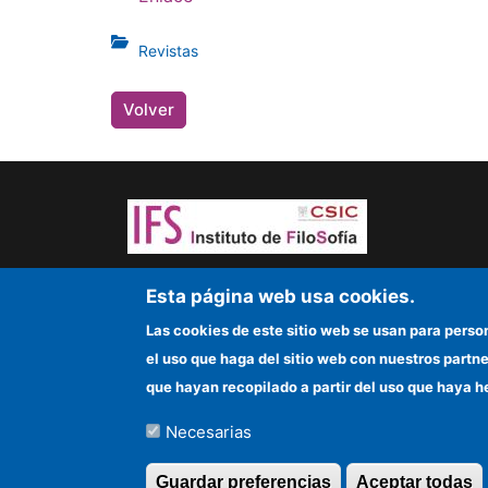
Revistas
Volver
¡Atrévete a pensar! Sapere aude
Esta página web usa cookies.
Las cookies de este sitio web se usan para perso
el uso que haga del sitio web con nuestros partn
que hayan recopilado a partir del uso que haya h
Necesarias
©Copyright 2026 Todos los derechos reserv
Guardar preferencias
Aceptar todas