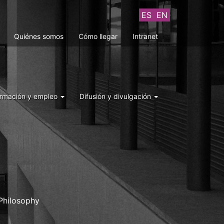
ES
EN
Quiénes somos
Cómo llegar
Intranet
rmación y empleo
Difusión y divulgación
 Philosophy