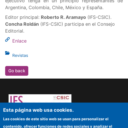
ejecutivo tenga en un principio representantes de
Argentina, Colombia, Chile, México y España.
Editor principal:
Roberto R. Aramayo
(IFS-CSIC).
Concha Roldán
(IFS-CSIC) participa en el Consejo
Editorial.
Enlace
Revistas
Go back
Esta página web usa cookies.
Dare to think! Sapere aude!
Las cookies de este sitio web se usan para personalizar el
contenido, ofrecer funciones de redes sociales y analizar el