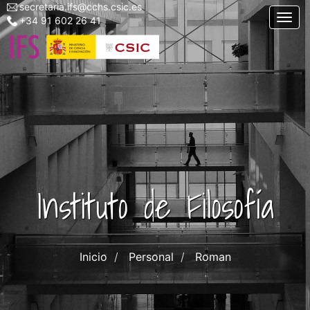
secretaria.ifs@cchs.csic.es
Menu
Pasar
Togg
+34 91 602 26 41
top
al
left
contenido
ifs
principal
Instituto de Filosofía
Inicio
Personal
Roman