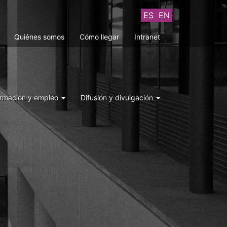
ES
EN
Quiénes somos
Cómo llegar
Intranet
rmación y empleo
Difusión y divulgación