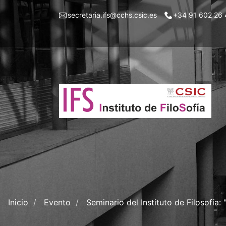
Pasar
Menu
secretaria.ifs@cchs.csic.es
+34 91 602 26 
al
top
contenido
left
principal
ifs
Inicio
Evento
Seminario del Instituto de Filosofía