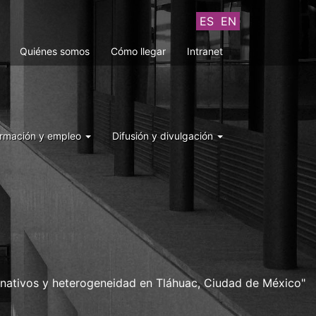
ES
EN
Quiénes somos
Cómo llegar
Intranet
rmación y empleo
Difusión y divulgación
ternativos y heterogeneidad en Tláhuac, Ciudad de México"