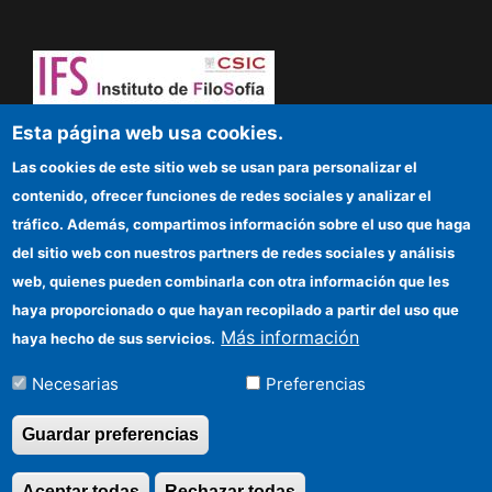
¡Atrévete a pensar! Sapere aude
Esta página web usa cookies.
Las cookies de este sitio web se usan para personalizar el
IFS
contenido, ofrecer funciones de redes sociales y analizar el
tráfico. Además, compartimos información sobre el uso que haga
Sede electrónica CSIC
del sitio web con nuestros partners de redes sociales y análisis
web, quienes pueden combinarla con otra información que les
Organismos financiadores
haya proporcionado o que hayan recopilado a partir del uso que
Cómo llegar
Más información
haya hecho de sus servicios.
Información para proveedores
Necesarias
Preferencias
Guardar preferencias
©Copyright 2026 Todos los derechos
Aceptar todas
Rechazar todas
Revocar consentimi