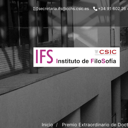
Pasar
Menu
secretaria.ifs@cchs.csic.es
+34 91 602 26 
al
top
contenido
left
principal
ifs
Inicio
Premio Extraordinario de Doct