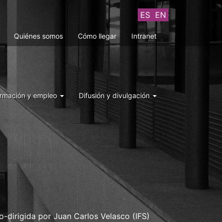
ES
EN
Quiénes somos
Cómo llegar
Intranet
rmación y empleo
Difusión y divulgación
-dirigida por Juan Carlos Velasco (IFS)