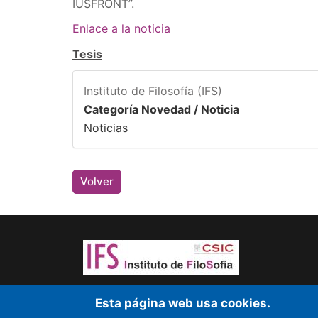
IUSFRONT”.
Enlace a la noticia
Tesis
Instituto de Filosofía (IFS)
Categoría Novedad / Noticia
Noticias
Volver
¡Atrévete a pensar! Sapere aude
Esta página web usa cookies.