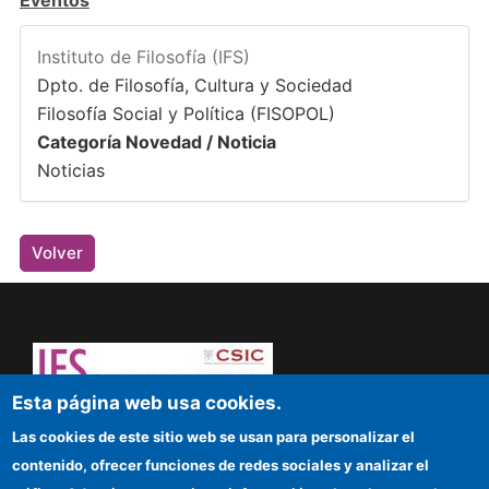
Instituto de Filosofía (IFS)
Dpto. de Filosofía, Cultura y Sociedad
Filosofía Social y Política (FISOPOL)
Categoría Novedad / Noticia
Noticias
Volver
Esta página web usa cookies.
¡Atrévete a pensar! Sapere aude
Las cookies de este sitio web se usan para personalizar el
contenido, ofrecer funciones de redes sociales y analizar el
IFS