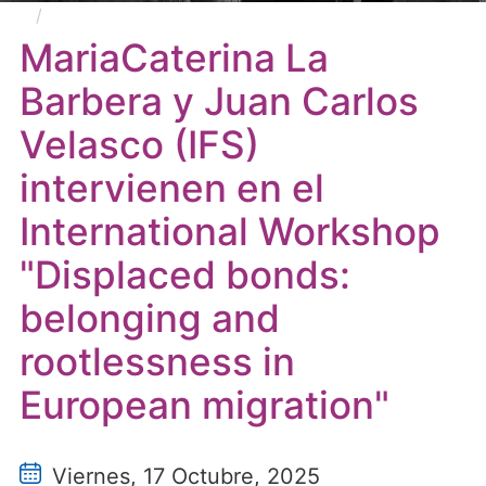
MariaCaterina La Barbera y Juan Carlos Velasco
(IFS) intervienen en el International Workshop
MariaCaterina La
"Displaced bonds: belonging and rootlessness in
Barbera y Juan Carlos
European migration"
Velasco (IFS)
intervienen en el
International Workshop
"Displaced bonds:
belonging and
rootlessness in
European migration"
Viernes, 17 Octubre, 2025