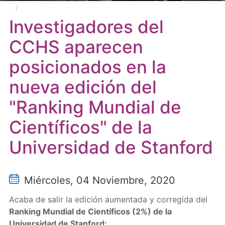
Investigadores del CCHS aparecen posicionados
en la nueva edición del "Ranking Mundial de
Investigadores del
Científicos" de la Universidad de Stanford
CCHS aparecen
posicionados en la
nueva edición del
"Ranking Mundial de
Científicos" de la
Universidad de Stanford
Miércoles, 04 Noviembre, 2020
Acaba de salir la edición aumentada y corregida del
Ranking Mundial de Científicos (2%) de la
Universidad de Stanford: