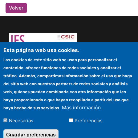
Volver
Esta página web usa cookies.
¡Atrévete a pensar! Sapere aude
Las cookies de este sitio web se usan para personalizar el
contenido, ofrecer funciones de redes sociales y analizar el
IFS
tráfico. Además, compartimos información sobre el uso que haga
del sitio web con nuestros partners de redes sociales y análisis
Sede electrónica CSIC
web, quienes pueden combinarla con otra información que les
Organismos financiadores
haya proporcionado o que hayan recopilado a partir del uso que
Más información
haya hecho de sus servicios.
Cómo llegar
Necesarias
Preferencias
Información para proveedores
Guardar preferencias