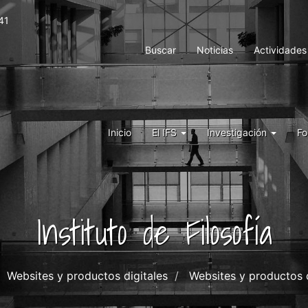
41
Menu
Buscar
Noticias
Actividades
top
right
ifs
Menu
Inicio
El IFS
Investigación
Fo
IFS
Instituto de Filosofía
Websites y productos digitales
Websites y productos d