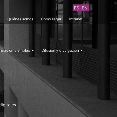
ES
EN
Quiénes somos
Cómo llegar
Intranet
rmación y empleo
Difusión y divulgación
igitales