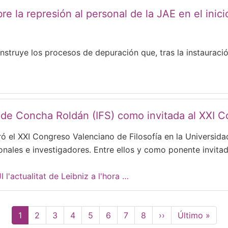
bre la represión al personal de la JAE en el ini
struye los procesos de depuración que, tras la instauració
 de Concha Roldán (IFS) como invitada al XXI C
ró el XXI Congreso Valenciano de Filosofía en la Universida
nales e investigadores. Entre ellos y como ponente invita
 l'actualitat de Leibniz a l'hora …
Página
1
Page
2
Page
3
Page
4
Page
5
Page
6
Page
7
Page
8
Siguiente
››
Última
Último »
actual
página
página