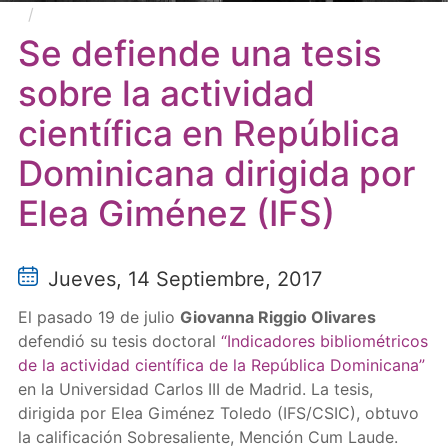
Se defiende una tesis sobre la actividad científica
en República Dominicana dirigida por Elea Giménez
Se defiende una tesis
(IFS)
sobre la actividad
científica en República
Dominicana dirigida por
Elea Giménez (IFS)
Jueves, 14 Septiembre, 2017
El pasado 19 de julio
Giovanna Riggio Olivares
defendió su tesis doctoral
“Indicadores bibliométricos
de la actividad científica de la República Dominicana”
en la Universidad Carlos III de Madrid. La tesis,
dirigida por Elea Giménez Toledo (IFS/CSIC), obtuvo
la calificación Sobresaliente, Mención Cum Laude.