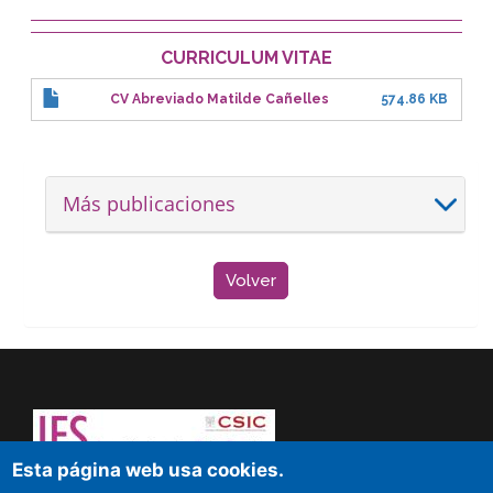
CURRICULUM VITAE
CV Abreviado Matilde Cañelles
574.86 KB
Más publicaciones
Volver
Esta página web usa cookies.
¡Atrévete a pensar! Sapere aude