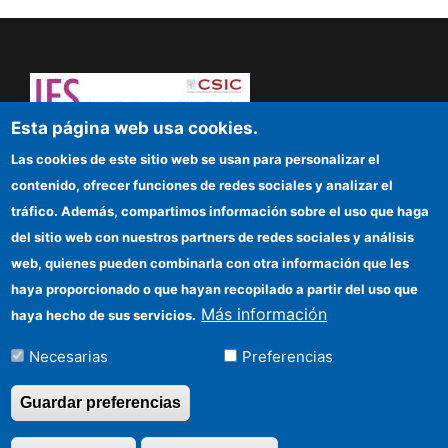
Esta página web usa cookies.
¡Atrévete a pensar! Sapere aude
Las cookies de este sitio web se usan para personalizar el
contenido, ofrecer funciones de redes sociales y analizar el
IFS
tráfico. Además, compartimos información sobre el uso que haga
del sitio web con nuestros partners de redes sociales y análisis
Sede electrónica CSIC
web, quienes pueden combinarla con otra información que les
Organismos financiadores
haya proporcionado o que hayan recopilado a partir del uso que
Más información
haya hecho de sus servicios.
Cómo llegar
Necesarias
Preferencias
Información para proveedores
Guardar preferencias
©Copyright 2026 Todos los derechos