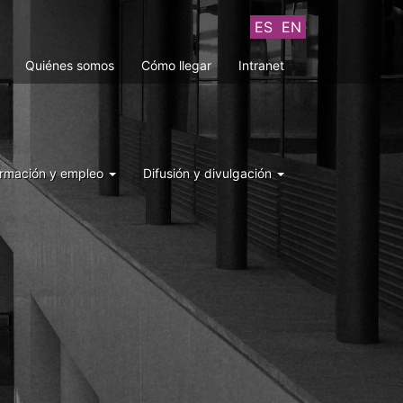
ES
EN
Quiénes somos
Cómo llegar
Intranet
rmación y empleo
Difusión y divulgación