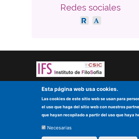
Redes sociales
¡Atrévete a pensar! Sapere aude
Esta página web usa cookies.
Las cookies de este sitio web se usan para perso
el uso que haga del sitio web con nuestros partn
que hayan recopilado a partir del uso que haya h
Necesarias
©Copyright 2026 Todos los derechos reserv