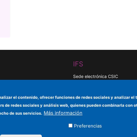
IFS
Sede electrónica CSIC
Organismos financiadores
nalizar el contenido, ofrecer funciones de redes sociales y analizar 
Cómo llegar
ers de redes sociales y análisis web, quienes pueden combinarla con 
Más información
Información para proveedores
echo de sus servicios.
Preferencias
ados