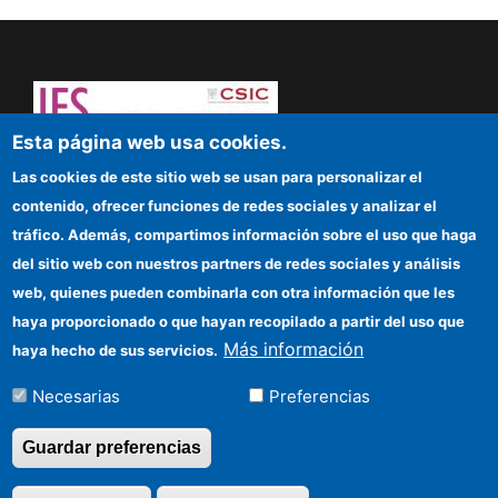
Esta página web usa cookies.
¡Atrévete a pensar! Sapere aude
Las cookies de este sitio web se usan para personalizar el
contenido, ofrecer funciones de redes sociales y analizar el
IFS
tráfico. Además, compartimos información sobre el uso que haga
del sitio web con nuestros partners de redes sociales y análisis
Sede electrónica CSIC
web, quienes pueden combinarla con otra información que les
Organismos financiadores
haya proporcionado o que hayan recopilado a partir del uso que
Más información
haya hecho de sus servicios.
Cómo llegar
Necesarias
Preferencias
Información para proveedores
Guardar preferencias
©Copyright 2026 Todos los derechos