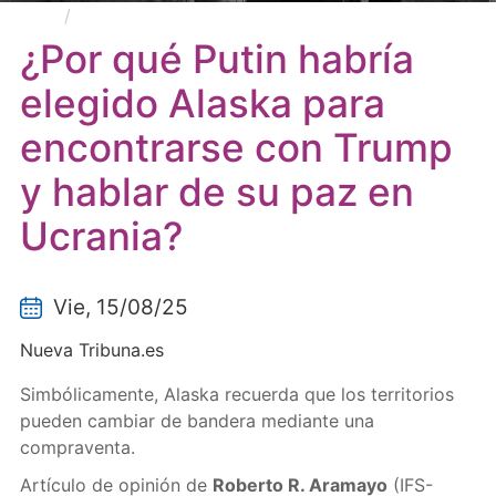
¿Por qué Putin habría elegido Alaska para
encontrarse con Trump y hablar de su paz en Ucrania?
¿Por qué Putin habría
elegido Alaska para
encontrarse con Trump
y hablar de su paz en
Ucrania?
Vie, 15/08/25
Nueva Tribuna.es
Simbólicamente, Alaska recuerda que los territorios
pueden cambiar de bandera mediante una
compraventa.
Artículo de opinión de
Roberto R. Aramayo
(IFS-