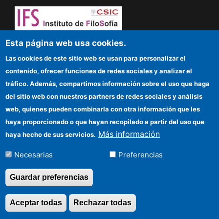
¡Atrévete a pensar! Sapere aude
Esta página web usa cookies.
Las cookies de este sitio web se usan para personalizar el
IFS
contenido, ofrecer funciones de redes sociales y analizar el
tráfico. Además, compartimos información sobre el uso que haga
Sede electrónica CSIC
del sitio web con nuestros partners de redes sociales y análisis
web, quienes pueden combinarla con otra información que les
Organismos financiadores
haya proporcionado o que hayan recopilado a partir del uso que
Cómo llegar
Más información
haya hecho de sus servicios.
Información para proveedores
Necesarias
Preferencias
Guardar preferencias
©Copyright 2026 Todos los derechos
reservados
Aceptar todas
Rechazar todas
Revocar consentimi