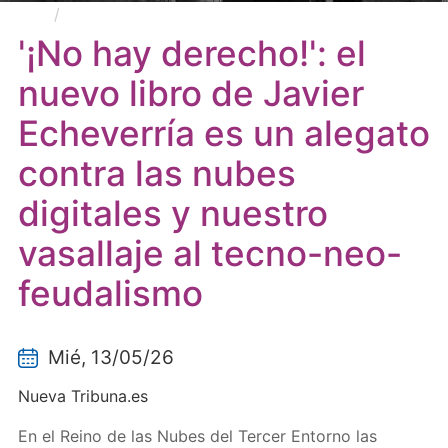
'¡No hay derecho!': el nuevo libro de Javier
Echeverría es un alegato contra las nubes digitales y
'¡No hay derecho!': el
nuestro vasallaje al tecno-neo-feudalismo
nuevo libro de Javier
Echeverría es un alegato
contra las nubes
digitales y nuestro
vasallaje al tecno-neo-
feudalismo
Mié, 13/05/26
Nueva Tribuna.es
En el Reino de las Nubes del Tercer Entorno las