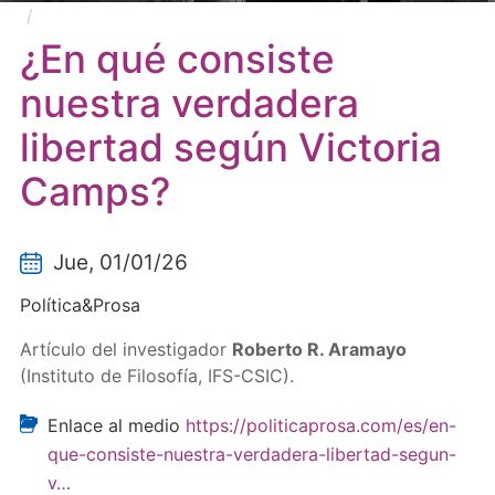
¿En qué consiste nuestra verdadera libertad según
Victoria Camps?
¿En qué consiste
nuestra verdadera
libertad según Victoria
Camps?
Jue, 01/01/26
Política&Prosa
Artículo del investigador
Roberto R. Aramayo
(Instituto de Filosofía, IFS-CSIC).
Enlace al medio
https://politicaprosa.com/es/en-
que-consiste-nuestra-verdadera-libertad-segun-
v…