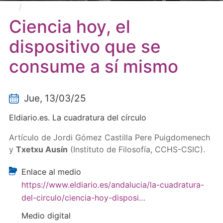
Ciencia hoy, el dispositivo que se consume a sí
mismo
Ciencia hoy, el
dispositivo que se
consume a sí mismo
Jue, 13/03/25
Eldiario.es. La cuadratura del círculo
Artículo de Jordi Gómez Castilla Pere Puigdomenech
y
Txetxu Ausín
(Instituto de Filosofía, CCHS-CSIC).
Enlace al medio
https://www.eldiario.es/andalucia/la-cuadratura-
del-circulo/ciencia-hoy-disposi…
Medio digital