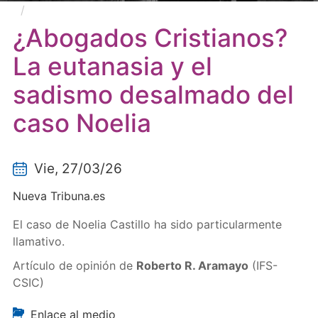
¿Abogados Cristianos? La eutanasia y el sadismo
desalmado del caso Noelia
¿Abogados Cristianos?
La eutanasia y el
sadismo desalmado del
caso Noelia
Vie, 27/03/26
Nueva Tribuna.es
El caso de Noelia Castillo ha sido particularmente
llamativo.
Artículo de opinión de
Roberto R. Aramayo
(IFS-
CSIC)
Enlace al medio