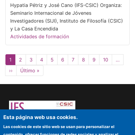
Hypatia Pétriz y José Cano (IFS-CSIC) Organiza:
Seminario Internacional de Jóvenes
Investigadores (SIJI), Instituto de Filosofía (CSIC)
y La Casa Encendida
Actividades de formación
Paginación
Página
1
Page
2
Page
3
Page
4
Page
5
Page
6
Page
7
Page
8
Page
9
Page
10
…
actual
Siguiente
››
Última
Último »
página
página
Esta página web usa cookies.
¡Atrévete a pensar! Sapere aude
Las cookies de este sitio web se usan para personalizar el
contenido, ofrecer funciones de redes sociales y analizar el