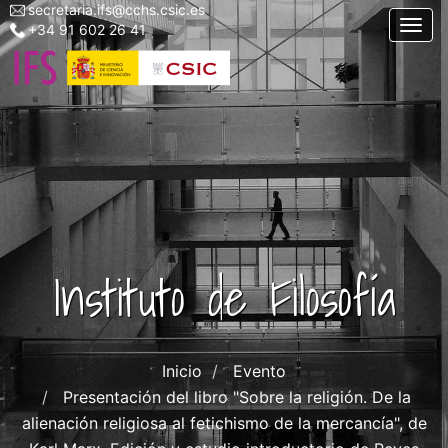
secretaria.ifs@cchs.csic.es
Menu
Pasar
Togg
+34 91 602 26 41
top
al
left
contenido
ifs
principal
Instituto de Filosofía
Inicio
Evento
Presentación del libro "Sobre la religión. De la
alienación religiosa al fetichismo de la mercancía", de