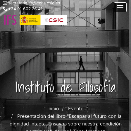
secretaria.ifs@cchs.csic.es
Menu
Pasar
Togg
+34 91 602 26 41
top
al
left
contenido
ifs
principal
Instituto de Filosofía
Inicio
Evento
Presentación del libro "Escapar al futuro con la
dignidad intacta. Ensayos sobre nuestra condición