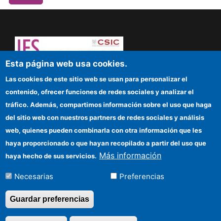
Esta página web usa cookies.
¡Atrévete a pensar! Sapere aude
Las cookies de este sitio web se usan para personalizar el
contenido, ofrecer funciones de redes sociales y analizar el
IFS
tráfico. Además, compartimos información sobre el uso que haga
del sitio web con nuestros partners de redes sociales y análisis
Sede electrónica CSIC
web, quienes pueden combinarla con otra información que les
Organismos financiadores
haya proporcionado o que hayan recopilado a partir del uso que
Más información
haya hecho de sus servicios.
Cómo llegar
Necesarias
Preferencias
Información para proveedores
Guardar preferencias
©Copyright 2026 Todos los derechos