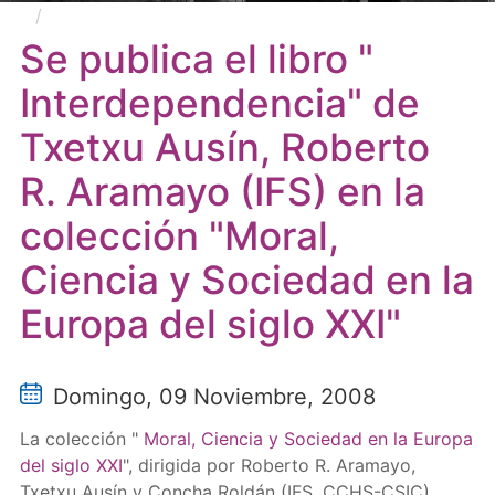
Se publica el libro " Interdependencia" de Txetxu
Ausín, Roberto R. Aramayo (IFS) en la colección
Se publica el libro "
"Moral, Ciencia y Sociedad en la Europa del siglo XXI"
Interdependencia" de
Txetxu Ausín, Roberto
R. Aramayo (IFS) en la
colección "Moral,
Ciencia y Sociedad en la
Europa del siglo XXI"
Domingo, 09 Noviembre, 2008
La colección "
Moral, Ciencia y Sociedad en la Europa
del siglo XXI
", dirigida por Roberto R. Aramayo,
Txetxu Ausín y Concha Roldán (IFS, CCHS-CSIC)