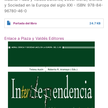
y Sociedad en la Europa del siglo XXI - ISBN: 978-84-
96780-46-0
Portada del libro
24.7 KB
Enlace a Plaza y Valdés Editores