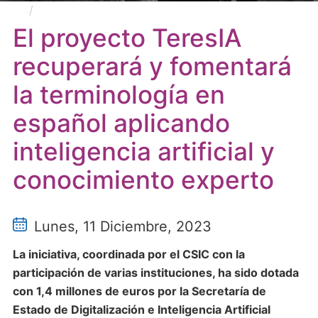
El proyecto TeresIA recuperará y fomentará la
terminología en español aplicando inteligencia
El proyecto TeresIA
artificial y conocimiento experto
recuperará y fomentará
la terminología en
español aplicando
inteligencia artificial y
conocimiento experto
Lunes, 11 Diciembre, 2023
La iniciativa, coordinada por el CSIC con la
participación de varias instituciones, ha sido dotada
con 1,4 millones de euros por la Secretaría de
Estado de Digitalización e Inteligencia Artificial