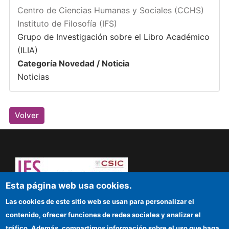
Centro de Ciencias Humanas y Sociales (CCHS)
Instituto de Filosofía (IFS)
Grupo de Investigación sobre el Libro Académico
(ILIA)
Categoría Novedad / Noticia
Noticias
Volver
Esta página web usa cookies.
¡Atrévete a pensar! Sapere aude
Las cookies de este sitio web se usan para personalizar el
contenido, ofrecer funciones de redes sociales y analizar el
IFS
tráfico. Además, compartimos información sobre el uso que haga