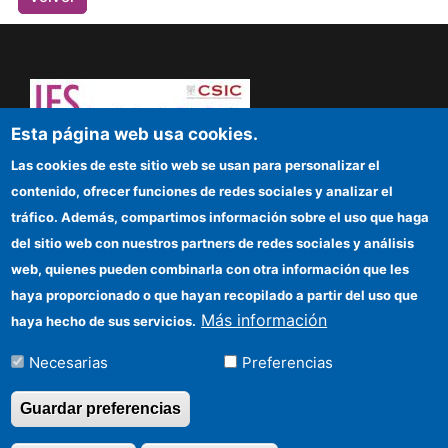
Esta página web usa cookies.
¡Atrévete a pensar! Sapere aude
Las cookies de este sitio web se usan para personalizar el
contenido, ofrecer funciones de redes sociales y analizar el
IFS
tráfico. Además, compartimos información sobre el uso que haga
del sitio web con nuestros partners de redes sociales y análisis
Sede electrónica CSIC
web, quienes pueden combinarla con otra información que les
Organismos financiadores
haya proporcionado o que hayan recopilado a partir del uso que
Más información
haya hecho de sus servicios.
Cómo llegar
Necesarias
Preferencias
Información para proveedores
Guardar preferencias
©Copyright 2026 Todos los derechos