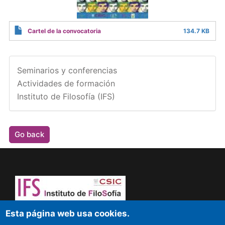
Cartel de la convocatoria
134.7 KB
Seminarios y conferencias
Actividades de formación
Instituto de Filosofía (IFS)
Go back
Dare to think! Sapere aude!
Esta página web usa cookies.