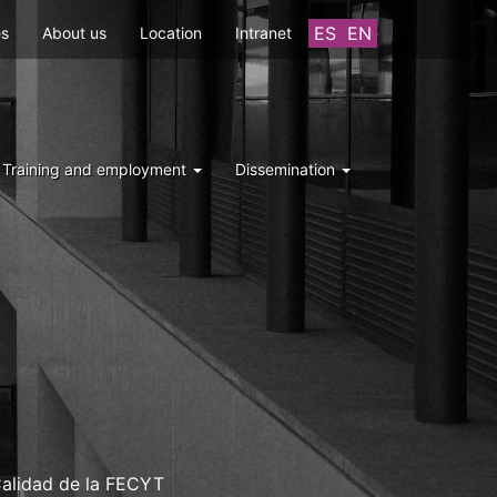
ES
EN
es
About us
Location
Intranet
Training and employment
Dissemination
 Calidad de la FECYT