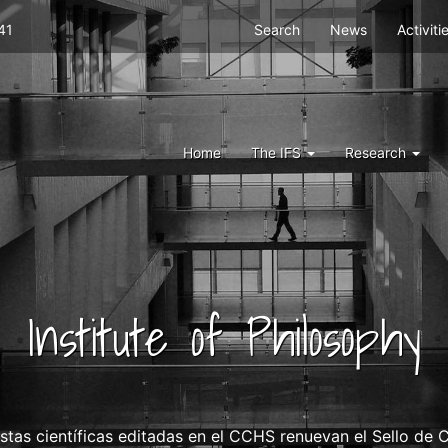
Menu
41
Search
News
Activiti
top
right
ifs
Menu
Home
The IFS
Research
IFS
Institute of Philosophy
istas científicas editadas en el CCHS renuevan el Sello de