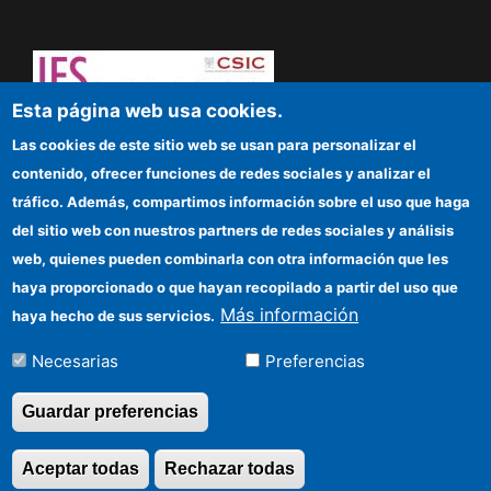
Esta página web usa cookies.
Dare to think! Sapere aude!
Las cookies de este sitio web se usan para personalizar el
contenido, ofrecer funciones de redes sociales y analizar el
IFS
tráfico. Además, compartimos información sobre el uso que haga
del sitio web con nuestros partners de redes sociales y análisis
CSIC Electronic Office
web, quienes pueden combinarla con otra información que les
Funding entities
haya proporcionado o que hayan recopilado a partir del uso que
Más información
haya hecho de sus servicios.
Location
Necesarias
Preferencias
Información para proveedores
Guardar preferencias
©Copyright 2026 Todos los derechos
Aceptar todas
Rechazar todas
Revocar consentimi
reservados