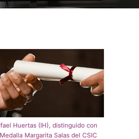
fael Huertas (IH), distinguido con
 Medalla Margarita Salas del CSIC