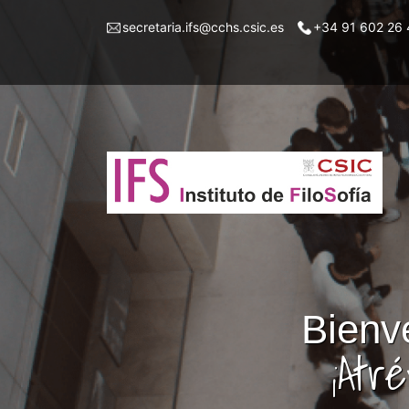
Pasar
Menu
secretaria.ifs@cchs.csic.es
+34 91 602 26 
al
top
contenido
left
principal
ifs
Bienve
¡Atr