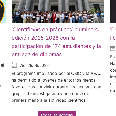
‘Científic@s en prácticas’ culmina su
'D
edición 2025-2026 con la
li
participación de 174 estudiantes y la
entrega de diplomas
Est
Ha
 el
Vie, 26/06/2026
co
El programa impulsado por el CSIC y la AEAC
in
e
ha permitido a jóvenes de entornos menos
es
y
favorecidos convivir durante una semana con
de
grupos de investigación y acercarse de
primera mano a la actividad científica.
Todas las noticias