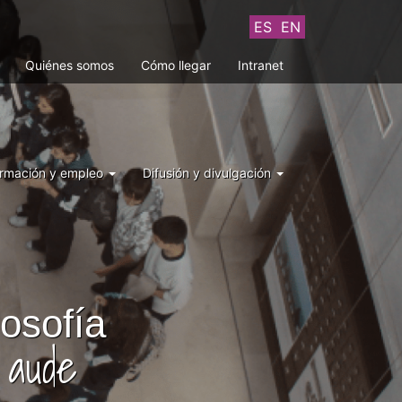
ES
EN
Quiénes somos
Cómo llegar
Intranet
rmación y empleo
Difusión y divulgación
losofía
 aude