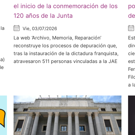
el inicio de la conmemoración de los
po
120 años de la Junta
de
la
Vie, 03/07/2026
La web ‘Archivo, Memoria, Reparación’
Es
reconstruye los procesos de depuración que,
di
tras la instauración de la dictadura franquista,
ci
ña)
atravesaron 511 personas vinculadas a la JAE
es
de
Fe
Fil
a l