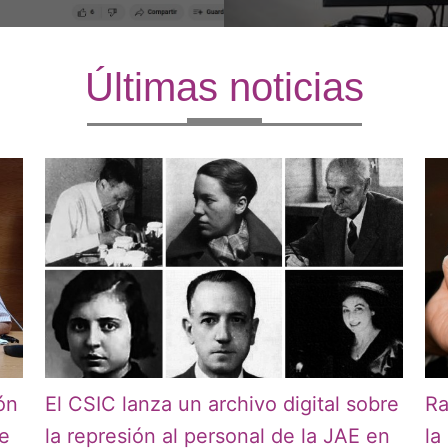
Últimas noticias
ón
El CSIC lanza un archivo digital sobre
Ra
 e
la represión al personal de la JAE en
la