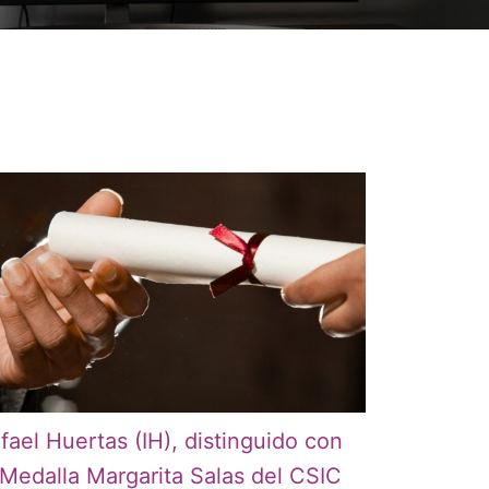
fael Huertas (IH), distinguido con
 Medalla Margarita Salas del CSIC