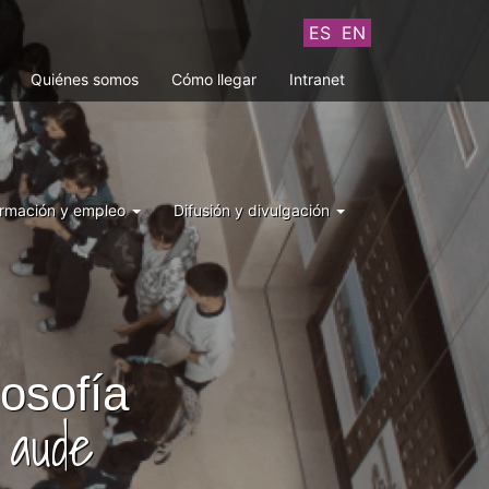
ES
EN
Quiénes somos
Cómo llegar
Intranet
rmación y empleo
Difusión y divulgación
losofía
 aude