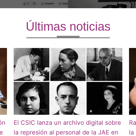
Últimas noticias
ón
El CSIC lanza un archivo digital sobre
Ra
 e
la represión al personal de la JAE en
la