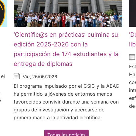
‘Científic@s en prácticas’ culmina su
'D
edición 2025-2026 con la
li
participación de 174 estudiantes y la
entrega de diplomas
Est
Ha
 el
Vie, 26/06/2026
co
El programa impulsado por el CSIC y la AEAC
in
e
ha permitido a jóvenes de entornos menos
es
y
favorecidos convivir durante una semana con
de
grupos de investigación y acercarse de
primera mano a la actividad científica.
Todas las noticias