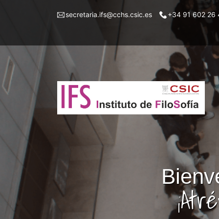
Pasar
Menu
secretaria.ifs@cchs.csic.es
+34 91 602 26 
al
top
contenido
left
principal
ifs
Bienve
¡Atr