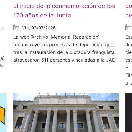
el inicio de la conmemoración de los
po
120 años de la Junta
de
la
Vie, 03/07/2026
La web ‘Archivo, Memoria, Reparación’
Es
reconstruye los procesos de depuración que,
di
tras la instauración de la dictadura franquista,
ci
ña)
atravesaron 511 personas vinculadas a la JAE
es
de
Fe
Fil
a l