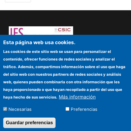
página
Esta página web usa cookies.
¡Atrévete a pensar! Sapere aude
Las cookies de este sitio web se usan para personalizar el
contenido, ofrecer funciones de redes sociales y analizar el
IFS
tráfico. Además, compartimos información sobre el uso que haga
del sitio web con nuestros partners de redes sociales y análisis
Sede electrónica CSIC
web, quienes pueden combinarla con otra información que les
Organismos financiadores
haya proporcionado o que hayan recopilado a partir del uso que
Más información
haya hecho de sus servicios.
Cómo llegar
Necesarias
Preferencias
Información para proveedores
Guardar preferencias