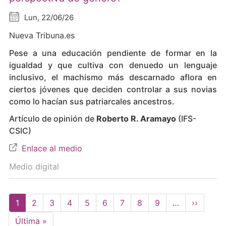
Lun, 22/06/26
Nueva Tribuna.es
Pese a una educación pendiente de formar en la
igualdad y que cultiva con denuedo un lenguaje
inclusivo, el machismo más descarnado aflora en
ciertos jóvenes que deciden controlar a sus novias
como lo hacían sus patriarcales ancestros.
Artículo de opinión de
Roberto R. Aramayo
(IFS-
CSIC)
Enlace al medio
Medio digital
Paginación
Página
1
Page
2
Page
3
Page
4
Page
5
Page
6
Page
7
Page
8
Page
9
…
Siguient
››
actual
página
Última
Última »