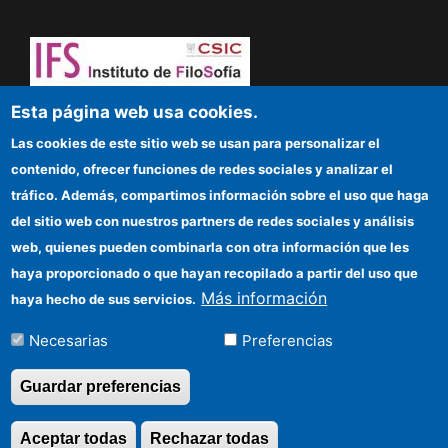
¡Atrévete a pensar! Sapere aude
Esta página web usa cookies.
Las cookies de este sitio web se usan para personalizar el
IFS
contenido, ofrecer funciones de redes sociales y analizar el
tráfico. Además, compartimos información sobre el uso que haga
Sede electrónica CSIC
del sitio web con nuestros partners de redes sociales y análisis
web, quienes pueden combinarla con otra información que les
Organismos financiadores
haya proporcionado o que hayan recopilado a partir del uso que
Cómo llegar
Más información
haya hecho de sus servicios.
Información para proveedores
Necesarias
Preferencias
Guardar preferencias
©Copyright 2026 Todos los derechos
reservados
Aceptar todas
Rechazar todas
Revocar consentimi