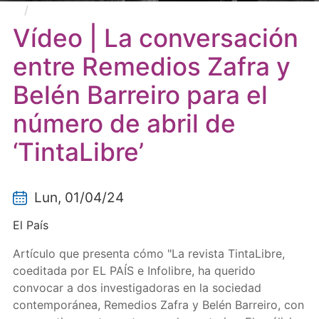
Vídeo | La conversación entre Remedios Zafra y
Belén Barreiro para el número de abril de ‘TintaLibre’
Vídeo | La conversación
entre Remedios Zafra y
Belén Barreiro para el
número de abril de
‘TintaLibre’
Lun, 01/04/24
El País
Artículo que presenta cómo "La revista TintaLibre,
coeditada por EL PAÍS e Infolibre, ha querido
convocar a dos investigadoras en la sociedad
contemporánea, Remedios Zafra y Belén Barreiro, con