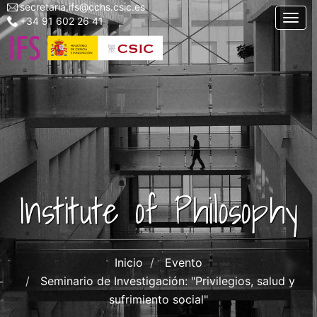
secretaria.ifs@cchs.csic.es
Menu
Skip
Togg
+34 91 602 26 41
top
to
left
main
ifs
content
Institute of Philosophy
Inicio
Evento
Seminario de Investigación: "Privilegios, salud y
sufrimiento social"