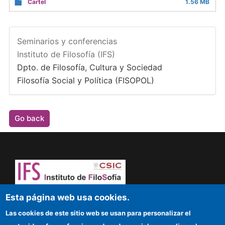
Cartel
1.56 MB
Seminarios y conferencias
Instituto de Filosofía (IFS)
Dpto. de Filosofía, Cultura y Sociedad
Filosofía Social y Política (FISOPOL)
Go back
Dare to think! Sapere aude!
Esta página web usa cookies.
Las cookies de este sitio web se usan para personalizar el