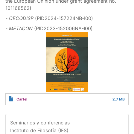
the European Uninion under grant agreement no.
101168562)
-
CECODISP
(PID2024-157224NB-I00)
-
METACON
(PID2023-152006NA-I00)
Cartel
2.7 MB
Seminarios y conferencias
Instituto de Filosofía (IFS)