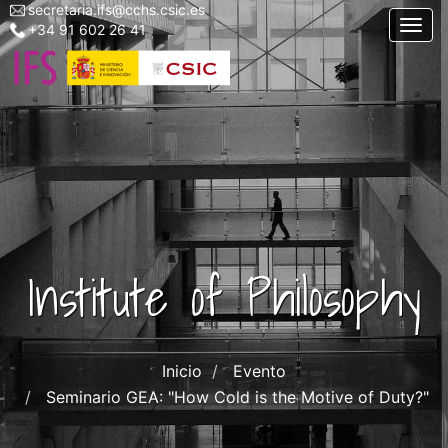
secretaria.ifs@cchs.csic.es
Menu
Skip
Togg
+34 91 602 26 41
top
to
left
main
ifs
content
Institute of Philosophy
Inicio
Evento
Seminario GEA: "How Cold is the Motive of Duty?"