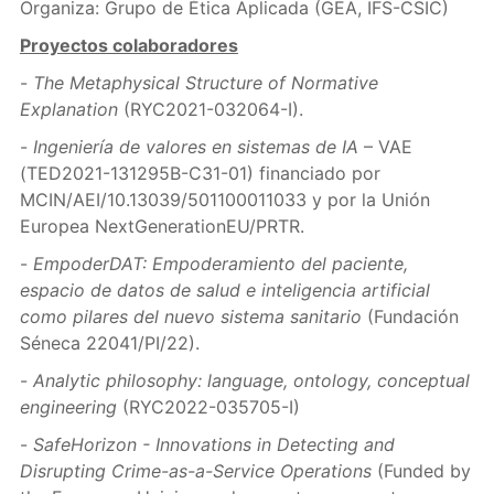
Organiza: Grupo de Ética Aplicada (GEA, IFS-CSIC)
Proyectos colaboradores
-
The Metaphysical Structure of Normative
Explanation
(RYC2021-032064-I).
-
Ingeniería de valores en sistemas de IA
– VAE
(TED2021-131295B-C31-01) financiado por
MCIN/AEI/10.13039/501100011033 y por la Unión
Europea NextGenerationEU/PRTR.
-
EmpoderDAT: Empoderamiento del paciente,
espacio de datos de salud e inteligencia artificial
como pilares del nuevo sistema sanitario
(Fundación
Séneca 22041/PI/22).
-
Analytic philosophy: language, ontology, conceptual
engineering
(RYC2022-035705-I)
-
SafeHorizon - Innovations in Detecting and
Disrupting Crime-as-a-Service Operations
(Funded by