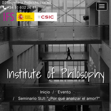
secretaria.ifs@cchs.csic.es
Menu
Skip
Togg
+34 91 602 26 41
top
to
left
main
ifs
content
Institute of Philosophy
Inicio
Evento
Seminario SIJI: "¿Por qué analizar el amor?"