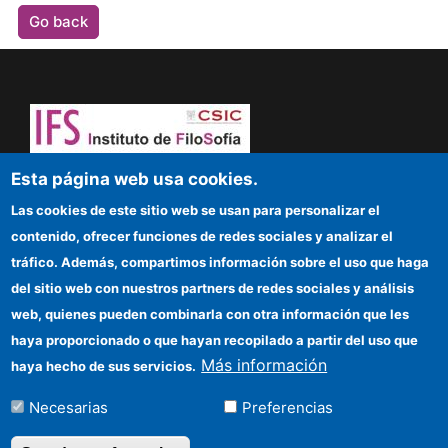
Go back
Dare to think! Sapere aude!
Esta página web usa cookies.
Las cookies de este sitio web se usan para personalizar el
IFS
contenido, ofrecer funciones de redes sociales y analizar el
tráfico. Además, compartimos información sobre el uso que haga
CSIC Electronic Office
del sitio web con nuestros partners de redes sociales y análisis
web, quienes pueden combinarla con otra información que les
Funding entities
haya proporcionado o que hayan recopilado a partir del uso que
Location
Más información
haya hecho de sus servicios.
Información para proveedores
Necesarias
Preferencias